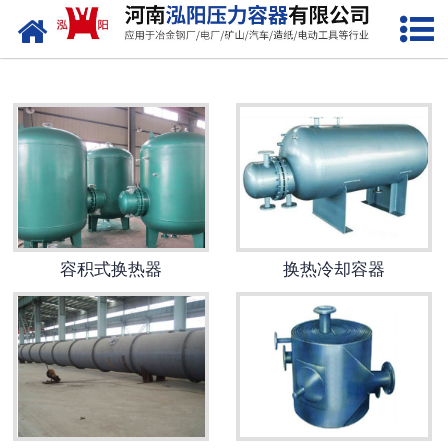
网站首页
低温储罐
化工储罐
液化气储罐
空气储罐
容积式换热器
换热冷却容器
储油罐
缓冲罐
分离容器
塔器