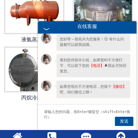
欢迎您的咨询，期待为您服务!
在线客服
液氨蒸发器
不锈钢铅锅
您好呀～很高兴为您服务！😊 有什么问
题都可以跟我说哦。
看到您停留许久啦，如果暂时不方便打
字，可以留下您的
【电话】
🔔我会尽快回
复您。
如果您现在不方便电话，您留个
【微信】
吧，咱们微信上聊！
丙烷冷凝器
丁烷冷凝器
1
2
»
发送