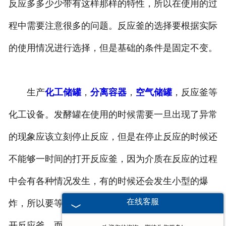
反应多多少少带有这样那样的特性，所以在使用的过
换热容器
程中需要注意很多的问题。反应釜的选择要根据实际
反应容器
的使用情况进行选择，但是基础的条件是固定不变。
生产
化工储罐
，
分离容器
，
空气储罐
，反应釜等
化工设备。发酵罐在使用的时候需要一旦出现了异常
的现象应该立刻停止反应，但是在停止反应的时候还
不能够一时间的打开反应釜，因为介质在反应的过程
中会有各种情况发生，有的时候还会发生小型的爆
在线客服
炸，所以要等介质冷却之后，压力降至常压之后再打
开反应釜，而每次的反应结束之后都需要清理干净反